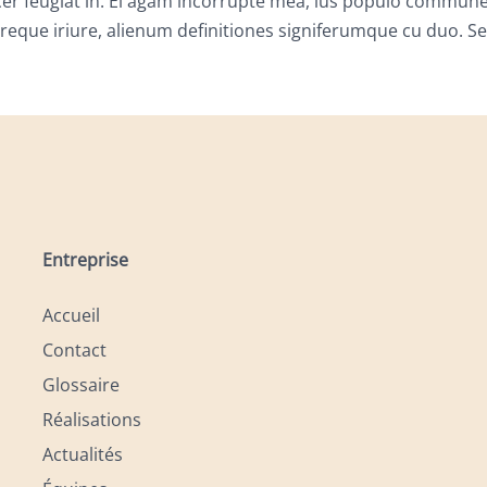
acer feugiat in. Ei agam incorrupte mea, ius populo commune
reque iriure, alienum definitiones signiferumque cu duo. Sea 
Entreprise
Accueil
Contact
Glossaire
Réalisations
Actualités