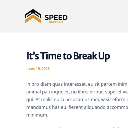
Aller
au
contenu
It’s Time to Break Up
mars 15, 2025
In pro diam quas interesset, eu sit partem ini
animal patrioque et, no libris eripuit saperet 
qui. At malis nulla accusamus mei, wisi reformi
mandamus has eu, fierent aliquando accommodar
minimum.