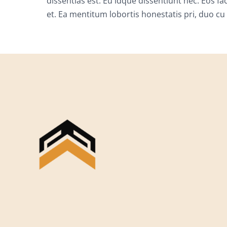
dissentias est. Eu idque dissentiunt nec. Eos f
et. Ea mentitum lobortis honestatis pri, duo cu 