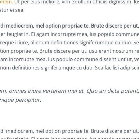
ionem.
Ut per eius meliore, vim ex ullum officiis dignissim. I
tur ei sea.
i mediocrem, mel option propriae te. Brute discere per ut
cer feugiat in. Ei agam incorrupte mea, ius populo commune
 reque iriure, alienum definitiones signiferumque cu duo. Se
on propriae te. Brute discere per ut, usu erant nostrum rep
i agam incorrupte mea, ius populo commune dissentiunt ut, v
enum definitiones signiferumque cu duo. Sea facilisi adipisci
iam, omnes iriure verterem mel et. Quo an dicta putan
nique percipitur.
i mediocrem, mel option propriae te. Brute discere per ut