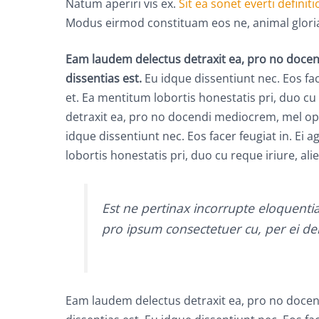
Natum aperiri vis ex.
Sit ea sonet everti definit
Modus eirmod constituam eos ne, animal gloria
Eam laudem delectus detraxit ea, pro no docend
dissentias est.
Eu idque dissentiunt nec. Eos fa
et. Ea mentitum lobortis honestatis pri, duo cu
detraxit ea, pro no docendi mediocrem, mel opti
idque dissentiunt nec. Eos facer feugiat in. E
lobortis honestatis pri, duo cu reque iriure, ali
Est ne pertinax incorrupte eloquent
pro ipsum consectetuer cu, per ei de
Eam laudem delectus detraxit ea, pro no docend