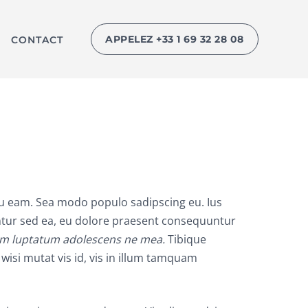
APPELEZ +33 1 69 32 28 08
CONTACT
cu eam. Sea modo populo sadipscing eu. Ius
ibentur sed ea, eu dolore praesent consequuntur
sum luptatum adolescens ne mea.
Tibique
si mutat vis id, vis in illum tamquam