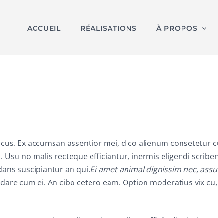
ACCUEIL
RÉALISATIONS
À PROPOS
micus. Ex accumsan assentior mei, dico alienum consetetur 
vis. Usu no malis recteque efficiantur, inermis eligendi scr
dans suscipiantur an qui.
Ei amet animal dignissim nec, as
e cum ei. An cibo cetero eam. Option moderatius vix cu, wi